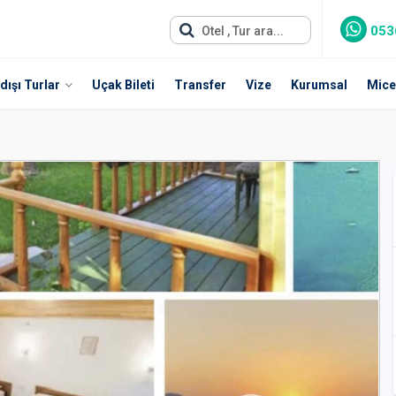
053
Otel , Tur ara...
dışı Turlar
Uçak Bileti
Transfer
Vize
Kurumsal
Mice