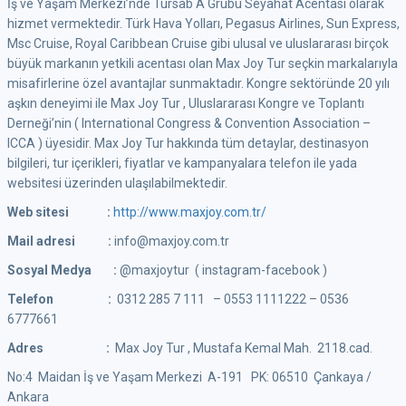
İş ve Yaşam Merkezi’nde Tursab A Grubu Seyahat Acentası olarak
hizmet vermektedir. Türk Hava Yolları, Pegasus Airlines, Sun Express,
Msc Cruise, Royal Caribbean Cruise gibi ulusal ve uluslararası birçok
büyük markanın yetkili acentası olan Max Joy Tur seçkin markalarıyla
misafirlerine özel avantajlar sunmaktadır. Kongre sektöründe 20 yılı
aşkın deneyimi ile Max Joy Tur , Uluslararası Kongre ve Toplantı
Derneği’nin ( International Congress & Convention Association –
ICCA ) üyesidir. Max Joy Tur hakkında tüm detaylar, destinasyon
bilgileri, tur içerikleri, fiyatlar ve kampanyalara telefon ile yada
websitesi üzerinden ulaşılabilmektedir.
Web sitesi :
http://www.maxjoy.com.tr/
Mail adresi :
info@maxjoy.com.tr
Sosyal Medya :
@maxjoytur ( instagram-facebook )
Telefon :
0312 285 7 111 – 0553 1111222 – 0536
6777661
Adres :
Max Joy Tur , Mustafa Kemal Mah. 2118.cad.
No:4 Maidan İş ve Yaşam Merkezi A-191 PK: 06510 Çankaya /
Ankara