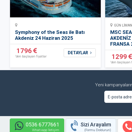
GÜN LİMAN 
Symphony of the Seas ile Batı
MSC SEAS
Akdeniz 24 Haziran 2025
AKDENİZ 
FRANSA 
1796
DETAYLAR
1299
'den başlayan fiyatlar
'den başlayan f
Yeni kampanyalarım
0536 6777661
Sizi Arayalım
Whatsapp İletişim
(Formu Doldurun)