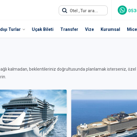
053
Otel , Tur ara...
dışı Turlar
Uçak Bileti
Transfer
Vize
Kurumsal
Mice
bağlı kalmadan, beklentileriniz doğrultusunda planlamak isterseniz, özel 
rin.