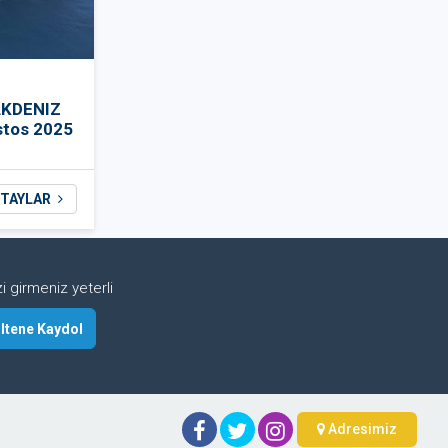
AKDENIZ
stos 2025
TAYLAR
 girmeniz yeterli
Adresimiz