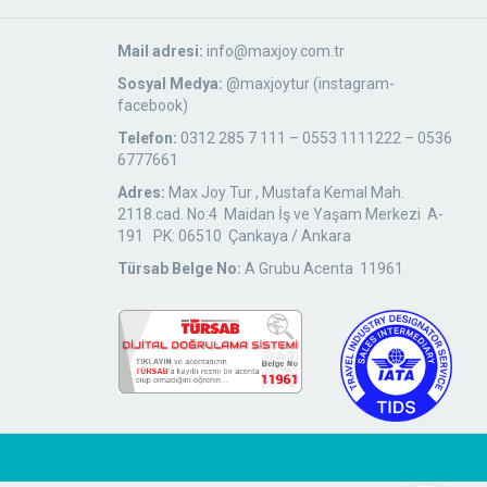
Mail adresi:
info@maxjoy.com.tr
Sosyal Medya:
@maxjoytur (instagram-
facebook)
Telefon:
0312 285 7 111 – 0553 1111222 – 0536
6777661
Adres:
Max Joy Tur , Mustafa Kemal Mah.
2118.cad. No:4 Maidan İş ve Yaşam Merkezi A-
191 PK: 06510 Çankaya / Ankara
Türsab Belge No:
A Grubu Acenta 11961