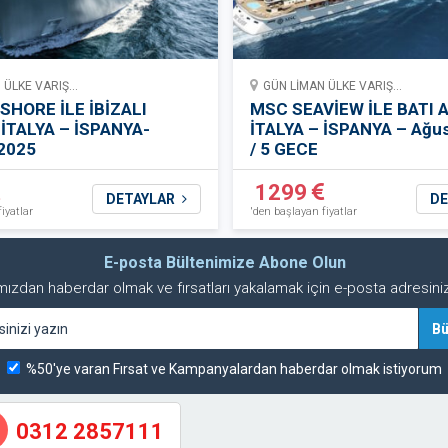
ÜLKE VARIŞ...
GÜN LİMAN ÜLKE VARIŞ...
HORE İLE İBİZALI
MSC SEAVİEW İLE BATI 
İTALYA – İSPANYA-
İTALYA – İSPANYA – Ağu
2025
/ 5 GECE
1299
DETAYLAR
DE
iyatlar
'den başlayan fiyatlar
E-posta Bültenimize Abone Olun
ızdan haberdar olmak ve fırsatları yakalamak için e-posta adresinizi
%50'ye varan Fırsat ve Kampanyalardan haberdar olmak istiyorum
0312 2857111