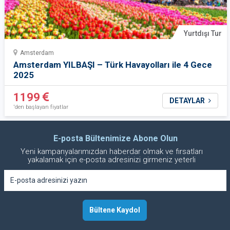
Yurtdışı Tur
Amsterdam
Amsterdam YILBAŞI – Türk Havayolları ile 4 Gece
2025
1199
DETAYLAR
'den başlayan fiyatlar
E-posta Bültenimize Abone Olun
Yeni kampanyalarımızdan haberdar olmak ve fırsatları
yakalamak için e-posta adresinizi girmeniz yeterli