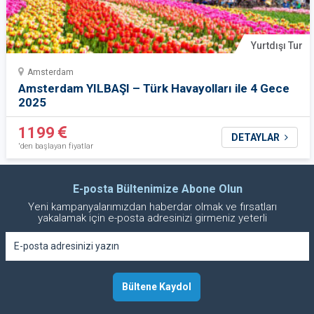
Yurtdışı Tur
Amsterdam
Amsterdam YILBAŞI – Türk Havayolları ile 4 Gece
2025
1199
DETAYLAR
'den başlayan fiyatlar
E-posta Bültenimize Abone Olun
Yeni kampanyalarımızdan haberdar olmak ve fırsatları
yakalamak için e-posta adresinizi girmeniz yeterli