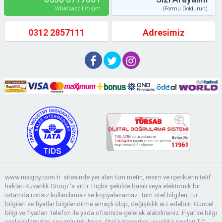
Whatsapp İletişim
(Formu Doldurun)
0312 2857111
Adresimiz
www.maxjoy.com.tr sitesinde yer alan tüm metin, resim ve içeriklerin telif
hakları Kuvanlık Group ‘a aittir. Hiçbir şekilde basılı veya elektronik bir
ortamda izinsiz kullanılamaz ve kopyalanamaz. Tüm otel bilgileri, tur
bilgileri ve fiyatlar bilgilendirme amaçlı olup, değişiklik arz edebilir. Güncel
bilgi ve fiyatları telefon ile yada ofisimize gelerek alabilirsiniz. Fiyat ve bilgi
yanlışlıklarından sorumlu tutulmaz. Otel kategorileri ve yıldız sayıları T.C.