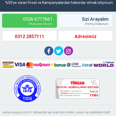
%50'ye varan Fırsat ve Kampanyalardan haberdar olmak istiyorum
0536 6777661
Sizi Arayalım
Whatsapp İletişim
(Formu Doldurun)
0312 2857111
Adresimiz
www.maxjoy.com.tr sitesinde yer alan tüm metin, resim ve içeriklerin telif