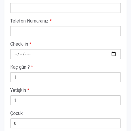
Telefon Numaranız
*
Check-in
*
Kaç gün ?
*
Yetişkin
*
Çocuk