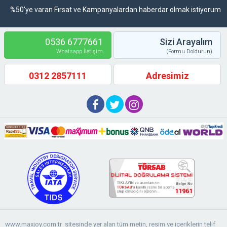
%50'ye varan Fırsat ve Kampanyalardan haberdar olmak istiyorum
0536 6777661
Sizi Arayalım
Whatsapp İletişim
(Formu Doldurun)
0312 2857111
Adresimiz
www.maxjoy.com.tr sitesinde yer alan tüm metin, resim ve içeriklerin telif