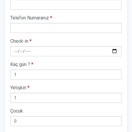
Telefon Numaranız
*
Check-in
*
Kaç gün ?
*
Yetişkin
*
Çocuk