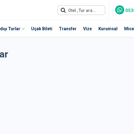
053
Otel , Tur ara...
dışı Turlar
Uçak Bileti
Transfer
Vize
Kurumsal
Mice
ar