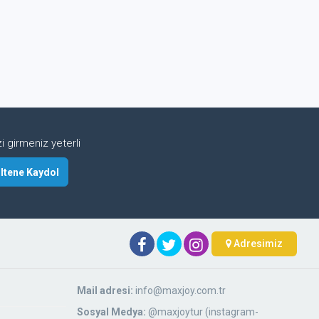
 girmeniz yeterli
Adresimiz
Mail adresi:
info@maxjoy.com.tr
Sosyal Medya:
@maxjoytur (instagram-