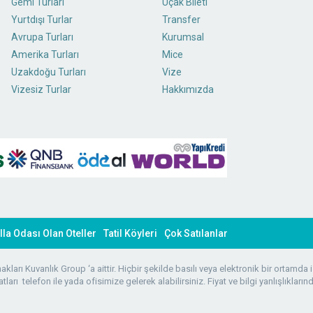
Gemi Turları
Uçak Bileti
Yurtdışı Turlar
Transfer
Avrupa Turları
Kurumsal
Amerika Turları
Mice
Uzakdoğu Turları
Vize
Vizesiz Turlar
Hakkımızda
lla Odası Olan Oteller
Tatil Köyleri
Çok Satılanlar
ları Kuvanlık Group ‘a aittir. Hiçbir şekilde basılı veya elektronik bir ortamda i
atları telefon ile yada ofisimize gelerek alabilirsiniz. Fiyat ve bilgi yanlışlıkları