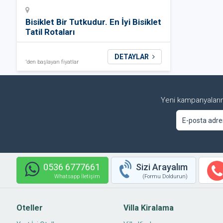
Bisiklet Bir Tutkudur. En İyi Bisiklet
Tatil Rotaları
DETAYLAR
'den başlayan fiyatlar
Yeni kampanyalarım
0536 6777661
Sizi Arayalım
Whatsapp İletişim
(Formu Doldurun)
Oteller
Villa Kiralama